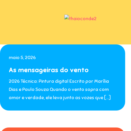
maio 5, 2026
As mensageiras do vento
2026 Técnica: Pintura digital Escrito por Marília
Dias e Paulo Souza Quando o vento sopra com
amor e verdade, ele leva junto as vozes que […]