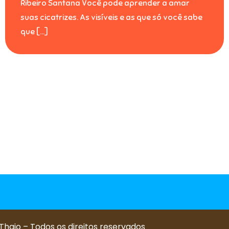
Ribeiro Santana Você pode aprender a amar
suas cicatrizes. As visíveis e as que só você sabe
que […]
Thaio – Todos os direitos reservados