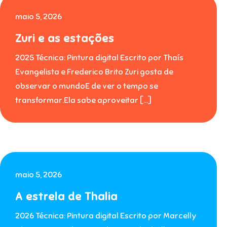
maio 5, 2026
Zuri e as estações
2025 Técnica: Pintura digital Escrito por Thaís
Evangelista e Frederico Brito Zuri gosta de
observar o mundoE de ver o tempo se
transformar.Ela sabe aproveitar […]
maio 5, 2026
A estrela de Thalia
2026 Técnica: Pintura digital Escrito por Marcelly