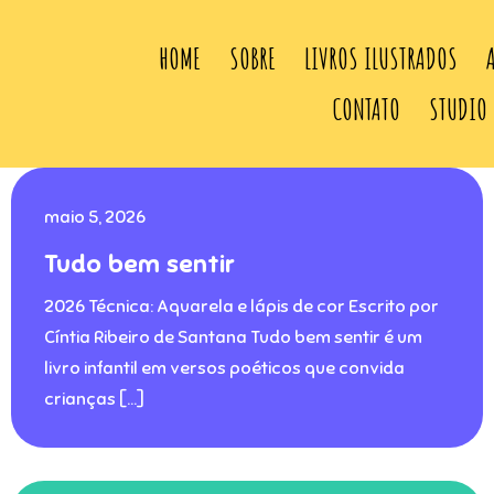
HOME
SOBRE
LIVROS ILUSTRADOS
CONTATO
STUDIO
maio 5, 2026
Tudo bem sentir
2026 Técnica: Aquarela e lápis de cor Escrito por
Cíntia Ribeiro de Santana Tudo bem sentir é um
livro infantil em versos poéticos que convida
crianças […]