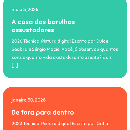
maio 5, 2026
A casa dos barulhos
assustadores
2026 Técnica: Pintura digital Escrito por Dulce
Seabra e Sérgio Maciel Você já observou quantos
sons e quanta vida existe durante a noite? É um
[…]
janeiro 30, 2026
De fora para dentro
2023 Técnica: Pintura digital Escrito por Cintia