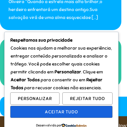
Oliveira “Quando a estrela mais alta brilhar,o
herdeiro enfrentará um destino antigo.Sua
salvação virá de uma alma esquecidae […]
Respeitamos sua privacidade
Cookies nos ajudam a melhorar sua experiência,
janeiro 16, 2026
entregar conteúdo personalizado e analisar o
Onitiras
tráfego. Você pode escolher quais cookies
permitir clicando em
Personalizar
. Clique em
Tirinhas autorais feitas em 2018
Aceitar Todos
para consentir ou em
Rejeitar
Todos
para recusar cookies não essenciais.
PERSONALIZAR
REJEITAR TUDO
Publicações mais antigas
ACEITAR TUDO
Copyright © 2026 Studio Yellow
Desenvolvido por