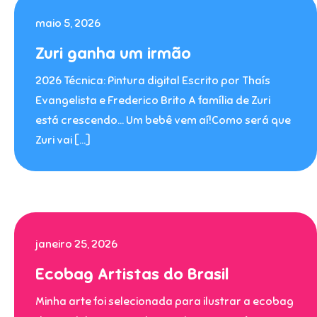
maio 5, 2026
Zuri ganha um irmão
2026 Técnica: Pintura digital Escrito por Thaís
Evangelista e Frederico Brito A família de Zuri
está crescendo… Um bebê vem aí!Como será que
Zuri vai […]
janeiro 25, 2026
Ecobag Artistas do Brasil
Minha arte foi selecionada para ilustrar a ecobag